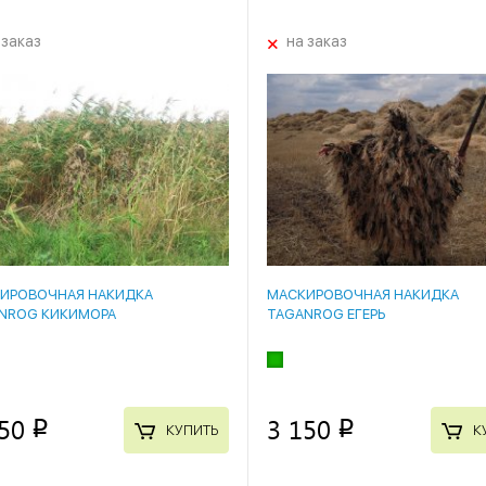
+
 заказ
на заказ
ИРОВОЧНАЯ НАКИДКА
МАСКИРОВОЧНАЯ НАКИДКА
NROG КИКИМОРА
TAGANROG ЕГЕРЬ
50
3 150
p
p
КУПИТЬ
К