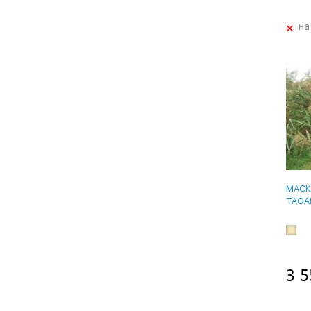
+
на
МАСК
TAGA
3 5