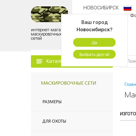
НОВОСИБИРСК
О компании
Фо
Ваш город
Новосибирск
?
интернет-магазин
Контактный центр:
маскировочных
сетей
8 (925) 505-11-53
Да
ПН - ПТ 09:00 - 18:00
Выбрать другой
Каталог товаров
МАСКИРОВОЧНЫЕ СЕТИ
Глав
Ма
РАЗМЕРЫ
ИЗГОТ
ДЛЯ ОХОТЫ