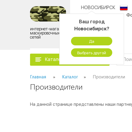
НОВОСИБИРСК
О компании
Фо
Ваш город
Новосибирск
?
интернет-магазин
Контактный центр:
маскировочных
сетей
8 (925) 505-11-53
Да
ПН - ПТ 09:00 - 18:00
Выбрать другой
Каталог товаров
Главная
Каталог
Производители
Производители
На данной странице представлены наши партнер